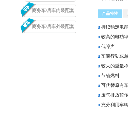
商务车/房车内装配套
产品特性
商务车/房车外装配套
u
持续稳定电
u
较高的电功
u
低噪声
u
车辆行驶或
u
较大的重量
-
u
节省燃料
u
可代替原有
u
废气排放较
u
充分利用车