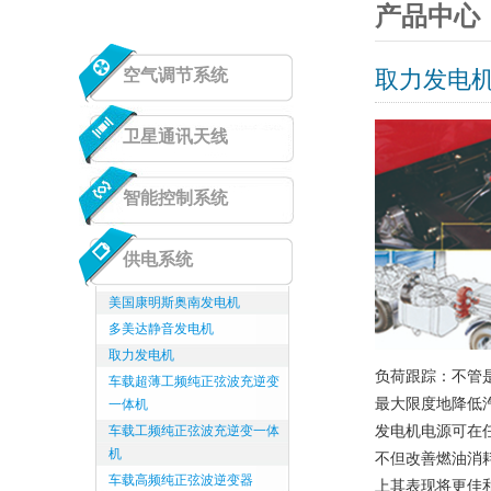
产品中心
空气调节系统
取力发电
卫星通讯天线
智能控制系统
供电系统
美国康明斯奥南发电机
多美达静音发电机
取力发电机
负荷跟踪：不管
车载超薄工频纯正弦波充逆变
最大限度地降低
一体机
车载工频纯正弦波充逆变一体
发电机电源可在
机
不但改善燃油消
车载高频纯正弦波逆变器
上其表现将更佳