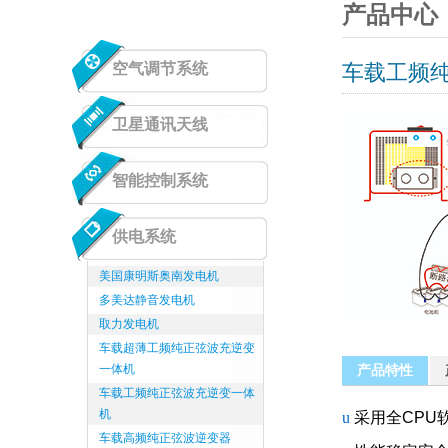
产品中心
空气调节系统
车载工频
卫星通讯天线
智能控制系统
供电系统
美国康明斯奥南发电机
多美达静音发电机
取力发电机
车载超薄工频纯正弦波充逆变
一体机
产品特性
车载工频纯正弦波充逆变一体
机
u
采用全CPU
车载高频纯正弦波逆变器