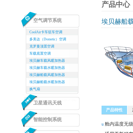
产品中心
空气调节系统
埃贝赫船
CoolAir卡车驻车空调
多美达（Dometic）空调
克罗曼顶置空调
车载底置空调
埃贝赫车载风暖加热器
埃贝赫车载水暖加热器
埃贝赫船载风暖加热器
埃贝赫船载水暖加热器
换气扇
卫星通讯天线
产品特性
智能控制系统
舱内温度无
u